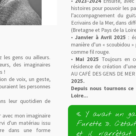
•
2023-2024
Ensuite, avec 
histoires pour pouvoir les p
l’accompagnement du guita
Ecrivains de la Mer, dans di
(Bretagne et Pays de la Loir
•
Janvier à Avril 2025
: éc
manière d’un « scoubidou » p
comme fil rouge.
z les gens ou ailleurs.
•
Mai 2025
Toujours en co
eurs, des imaginaires
résidence de création d’une
s !
AU CAFÉ DES GENS DE MER » 
tion de voix, un geste,
2025.
touraient les personnes
Depuis nous tournons ce
Loire...
ans leur quotidien de
« Y avait un ga
ser avec mon imaginaire
rvi d'un matériau issu
Furette ». C’éta
rire dans une forme
et il n’arrêtai