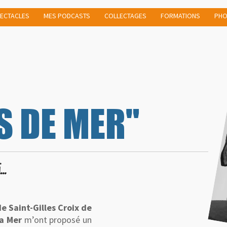
ECTACLES
MES PODCASTS
COLLECTAGES
FORMATIONS
PHO
S DE MER"
..
de Saint-Gilles Croix de
La Mer
m’ont proposé un