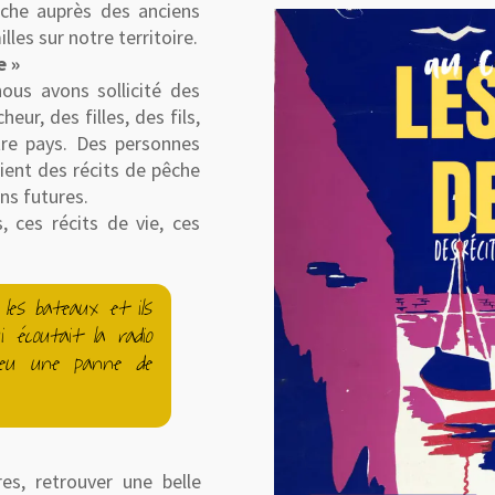
êche auprès des anciens
lles sur notre territoire.
e »
ous avons sollicité des
ur, des filles, des fils,
tre pays. Des personnes
aient des récits de pêche
ns futures.
, ces récits de vie, ces
 les bateaux et ils
 écoutait la radio
a eu une panne de
res, retrouver une belle