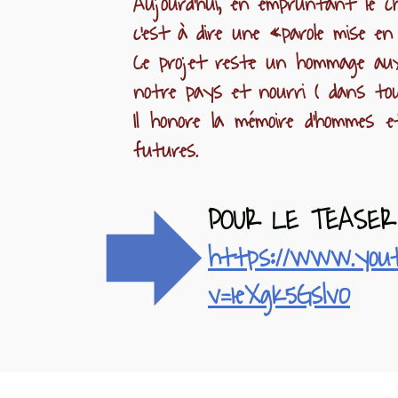
Aujourd’hui, en empruntant le ch
c'est à dire une «parole mise en
Ce projet reste un hommage aux
notre pays et nourri ( dans to
Il honore la mémoire d’hommes 
futures.
forward
POUR LE TEASER C
https://www.yout
v=1eXgK5Gslv0