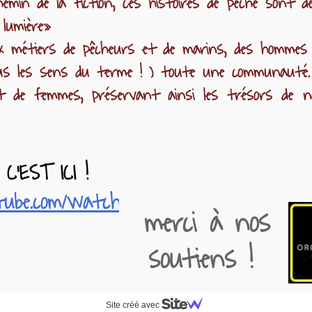
emin de la fiction, ces histoires de pêche sont d
 lumière»
 métiers de pêcheurs et de marins, des hommes
us les sens du terme ! ) toute une communauté.
et de femmes, préservant ainsi les trésors de n
'EST ICI !
ube.com/watch?
merci à nos
soutiens !
Site créé avec