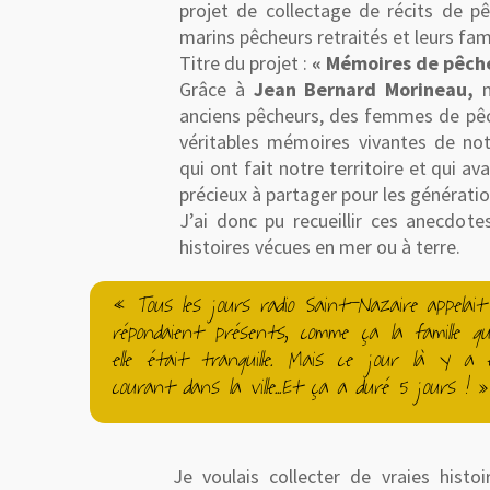
projet de collectage de récits de p
marins pêcheurs retraités et leurs fami
Titre du projet :
« Mémoires de pêch
Grâce à
Jean Bernard Morineau,
n
anciens pêcheurs, des femmes de pêche
véritables mémoires vivantes de no
qui ont fait notre territoire et qui av
précieux à partager pour les génératio
J’ai donc pu recueillir ces anecdotes
histoires vécues en mer ou à terre.
« Tous les jours radio Saint-Nazaire appelait
répondaient présents, comme ça la famille qui
elle était tranquille. Mais ce jour là y 
courant dans la ville...Et ça a duré 5 jours ! »
Je voulais collecter de vraies histoi