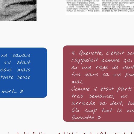
« Quenotte, c’était s
 ne savais
l’appelait comme ça. 
s'il était
eu une rage de dent.
sais mais
fois dans sa vie po
toute seule
mal.
Comme il était part
mort... »
trois semaines, un m
arraché sa dent, tou
Du coup tout le mon
Quenotte »