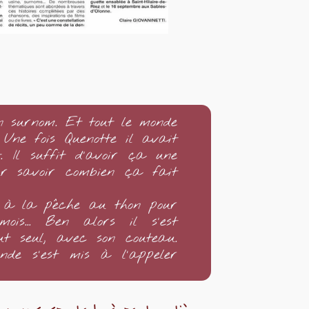
on surnom. Et tout le monde
Une fois Quenotte il avait
 Il suffit d'avoir ça une
ur savoir combien ça fait
i à la pêche au thon pour
ois... Ben alors il s'est
t seul, avec son couteau.
de s’est mis à l’appeler