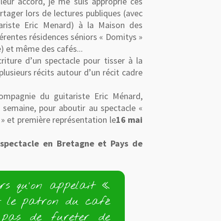
leur accord, je me suis approprié ces
artager lors de lectures publiques (avec
riste Eric Menard) à la Maison des
fférentes résidences séniors « Domitys »
e) et même des cafés...
riture d’un spectacle pour tisser à la
lusieurs récits autour d’un récit cadre
mpagnie du guitariste Eric Ménard,
 semaine, pour aboutir au spectacle «
et première représentation le
16 mai
 spectacle en Bretagne et Pays de
rs qu'on appelait «
it le patron du café
t pas de fureter de