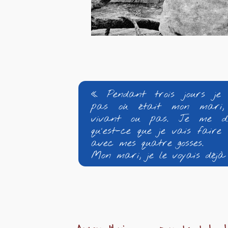
« Pendant trois jours je
pas où était mon mari, 
vivant ou pas. Je me di
qu'est-ce que je vais faire 
avec mes quatre gosses.
Mon mari, je le voyais déjà 