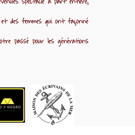
evenues spectacle à part entière,
 et des femmes qui ont façonné
otre passé pour les générations